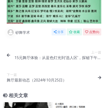
砂舞学术
分享
收藏
点赞(
0
)
上一篇
15元舞厅体验：从蓝色灯光到‘选人区’，探秘下午的
热闹场景
下一篇
舞厅最新动态（2024年10月25日）
相关文章