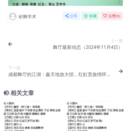
砂舞学术
分享
收藏
点赞(
0
)
上一篇
舞厅最新动态（2024年11月4日）
下一篇
成都舞厅的江湖：鑫天地放大招，红虹贵族情怀引
爆话题！
相关文章