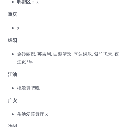
郫都区：
x
重庆
x
绵阳
金砂丽都, 英吉利, 白渡清欢, 享达娱乐, 紫竹飞天, 夜
江岚*早
江油
桃源舞吧晚
广安
岳池爱慕舞厅 x
达州