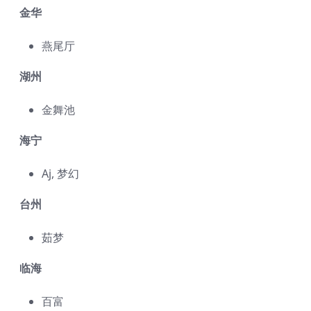
金华
燕尾厅
湖州
金舞池
海宁
Aj, 梦幻
台州
茹梦
临海
百富