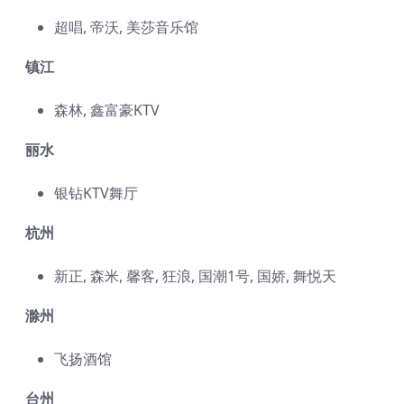
超唱, 帝沃, 美莎音乐馆
镇江
森林, 鑫富豪KTV
丽水
银钻KTV舞厅
杭州
新正, 森米, 馨客, 狂浪, 国潮1号, 国娇, 舞悦天
滁州
飞扬酒馆
台州