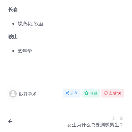
长春
蝶恋花, 双赫
鞍山
艺年华
砂舞学术
分享
收藏
点赞(
0
)
上一篇
女生为什么总要测试男生？