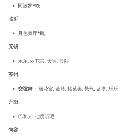
阿波罗*晚
临沂
月色舞厅*晚
无锡
永乐, 丽花宫, 天宝, 云熙
苏州
交谊舞：
丽花宫, 金莎, 格菓美, 景气, 蓝堡, 乐乐
丹阳
巴黎人, 七度听吧
句容