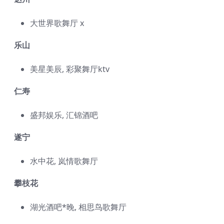
大世界歌舞厅 x
乐山
美星美辰, 彩聚舞厅ktv
仁寿
盛邦娱乐, 汇锦酒吧
遂宁
水中花, 岚情歌舞厅
攀枝花
湖光酒吧*晚, 相思鸟歌舞厅