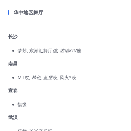
华中地区舞厅
长沙
梦莎, 东潮汇舞厅
连, 浓情KTV
连
南昌
MT
晚, 希伦, 蓝堡
晚, 风火*晚
宜春
惜缘
武汉