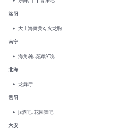
乐舞, 丫丫音乐吧
洛阳
大上海舞美x, 火龙驹
南宁
海角
晚, 花舞汇
晚
北海
龙舞厅
贵阳
js酒吧, 花园舞吧
六安