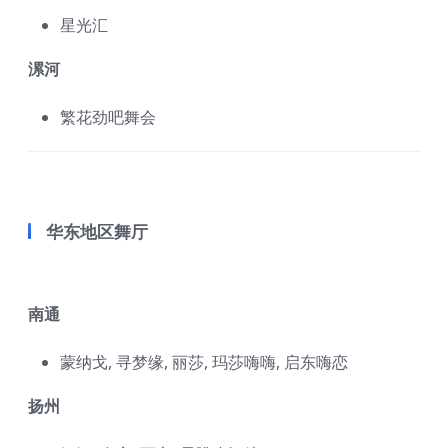
星光汇
漯河
繁花劲吧舞会
华东地区舞厅
南通
蒙纳戈, 寻梦缘, 丽莎, 玛莎嗨嗨, 启东嗨恋
扬州