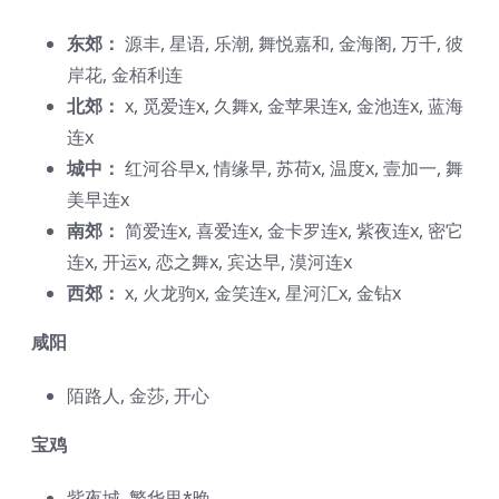
东郊：
源丰, 星语, 乐潮, 舞悦嘉和, 金海阁, 万千, 彼
岸花, 金栢利连
北郊：
x, 觅爱连x, 久舞x, 金苹果连x, 金池连x, 蓝海
连x
城中：
红河谷早x, 情缘早, 苏荷x, 温度x, 壹加一, 舞
美早连x
南郊：
简爱连x, 喜爱连x, 金卡罗连x, 紫夜连x, 密它
连x, 开运x, 恋之舞x, 宾达早, 漠河连x
西郊：
x, 火龙驹x, 金笑连x, 星河汇x, 金钻x
咸阳
陌路人, 金莎, 开心
宝鸡
紫夜城, 繁华里*晚