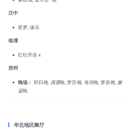
汉中
星梦, 缘乐
临潼
红牡丹连 x
郑州
晚场：
郑归
晚, 偶遇
晚, 梦莎
晚, 海岛
晚, 梦原
晚, 邂
逅
晚
华北地区舞厅