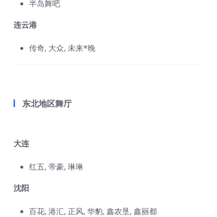
半岛舞吧
连云港
传奇, 大众, 未来*晚
东北地区舞厅
大连
红五, 帝豪, 琳琳
沈阳
百花, 港汇, 正风, 华豹, 鑫农垦, 鑫丽都