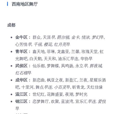
西南地区舞厅
成都
金牛区：
群众, 天涯
早, 爵尔顿, 金卡, 情浓, 梦幻
早,
心芳情
早, 千禧, 樱花, 红月亮
早
青羊区：
鑫天地, 菲琳, 龙鑫亚, 兰馨, 玫瑰天堂, 虹
光舞吧, 白天鹅, 天天和, 迪乐汇早连, 华协早
武侯区：
仙乐都, 梦舞蝶, 凤鸣扬, 永立
早, 辉夜城,
红石榴
早
成华区：
新恋曲, 枫亚之夜, 新盈汇, 兰夜, 星耀乐酒
吧, 十里河, 舞点
早连, 小百灵
早, 昕青龙, 天红佳缘
温江区：
世纪红, 花舞盛宴, 夜潮, 梦时光
锦江区：
恋梦舞厅, 欢聚, 蓝波湾, 宣乐汇
早连, 爱悦
早