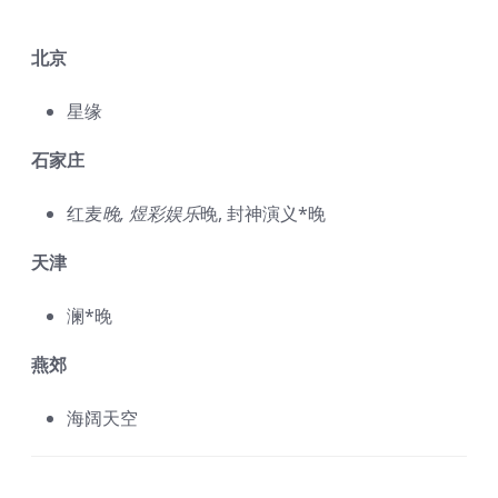
北京
星缘
石家庄
红麦
晚, 煜彩娱乐
晚, 封神演义*晚
天津
澜*晚
燕郊
海阔天空