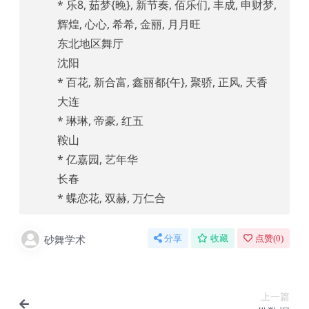
* 乐8, 茹梦{晚}, 新节奏, 佰乐们, 丰成, 申财梦,
辉煌, 心心, 希希, 金丽, 月月旺
东北地区舞厅
沈阳
* 百花, 新合富, 鑫丽都{午}, 聚骄, 正风, 天香
大连
* 琳琳, 帝豪, 红五
鞍山
* 亿嘉园, 艺年华
长春
* 蝶恋花, 双赫, 万仁合
砂舞学术
分享
收藏
点赞(
0
)
上一篇