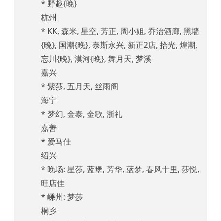
* 野趣{晚}
杭州
* KK, 森米, 星空, 芳正, 周小姐, 乔治酒廊, 黑墙
{晚}, 国潮{晚}, 奈斯永兴, 新正2店, 拾光, 煌潮,
忘川{晚}, 漠河{晚}, 舞月天, 梦溪
嘉兴
* 紫莎, 五月天, 丝雨阁
海宁
* 梦幻, 金泰, 金歌, 浙礼
嘉善
* 爱马仕
绍兴
* 晚场: 星莎, 蓝堡, 芳华, 蓝梦, 春风十里, 莎悦,
旺店佳
* 嵊州: 梦莎
桐乡