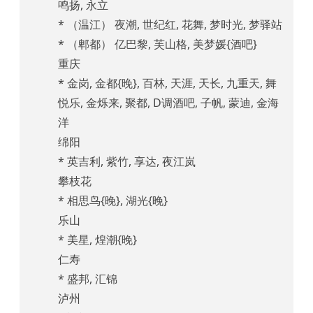
鸣扬, 永立
* （温江） 夜潮, 世纪红, 花舞, 梦时光, 梦驿站
* （郫都） 亿巴黎, 芙山格, 美梦媛{酒吧}
重庆
* 金岗, 金都{晚}, 百林, 天涯, 天长, 九重天, 舞
悦乐, 金烁来, 聚都, D调酒吧, 子帆, 蒙迪, 金海
洋
绵阳
* 英吉利, 紫竹, 享达, 夜江岚
攀枝花
* 相思鸟{晚}, 湖光{晚}
乐山
* 美星, 煌潮{晚}
仁寿
* 盛邦, 汇锦
泸州