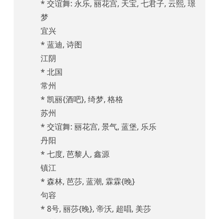
* 交谊舞: 永乐, 丽花宫, 天宝, 七君子, 云熙, 璟
梦
宜兴
* 蓝迪, 诗图
江阴
* 北国
常州
* 凯丽{酒吧}, 绮梦, 格格
苏州
* 交谊舞: 丽花宫, 景气, 蓝堡, 乐乐
丹阳
* 七度, 芭黎人, 鑫源
镇江
* 森林, 芭莎, 蓝潮, 霖霖{晚}
句容
* 8号, 丽莎{晚}, 帝沃, 超唱, 美莎