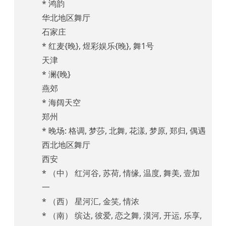
* 鸿韵
华北地区舞厅
石家庄
* 红麦{晚}, 煜彩娱乐{晚}, 舞1号
天津
* 澜{晚}
燕郊
* 海阔天空
郑州
* 晚场: 格调, 梦莎, 北舞, 花漾, 梦原, 郑归, 偶遇
西北地区舞厅
西安
* （中） 红河谷, 苏荷, 情缘, 温度, 舞美, 壹加
一
* （西） 星河汇, 金笑, 情浓
* （南） 缤达, 彼爱, 恋之舞, 漠河, 开运, 乐享,