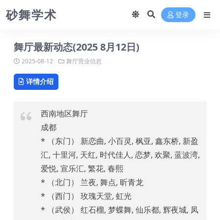
砂舞学术
登录
舞厅最新动态(2025 8月12日)
2025-08-12
舞厅营业信息
详情介绍
西南地区舞厅
成都
* （东门） 新恋曲, 小百灵, 枫亚, 鑫东桥, 新盈
汇, 十里河, 天红, 时代佳人, 恋梦, 欢聚, 蓝波湾,
爱悦, 宣乐汇, 繁花, 春熙
* （北门） 兰夜, 舞点, 昕青龙
* （西门） 玫瑰天堂, 虹光
* （武侯） 红石榴, 梦蝶舞, 仙乐都, 辉夜城, 凤