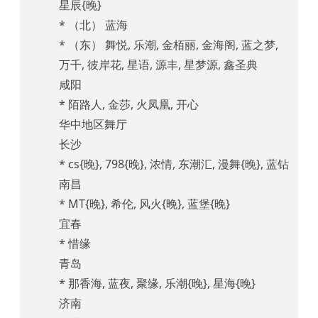
星辰{晚}
* （北） 蓝海
* （东） 舞悦, 乐潮, 金栢丽, 金海阁, 蓝之梦,
万千, 彼岸花, 星语, 源丰, 星梦源, 鑫圣典
咸阳
* 陌路人, 金莎, 火凤凰, 开心
华中地区舞厅
长沙
* cs{晚}, 798{晚}, 浓情, 东潮汇, 漫舞{晚}, 蓝钻
南昌
* MT{晚}, 希伦, 风火{晚}, 蓝堡{晚}
宜春
* 惜缘
青岛
* 那香海, 蓝夜, 聚缘, 乐潮{晚}, 星海{晚}
济南