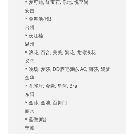
* 梦可迪, 红宝石, 乐地, 悦至尚
安吉
* 金舞池{晚}
台州
* 夜江楠
温州
* 浪花, 百合, 美美, 繁花, 龙湾浪花
义乌
* 晚场: 梦莎, DD酒吧{晚}, AC, 丽莎, 靓梦
金华
* 孔雀厅, 金豪, 星河, Bra
东阳
* 金莎, 金池, 百舞门
丽水
* 蓝傲{晚}
宁波