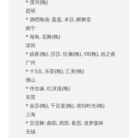
* 漠河{晚}
昆明
* 酒吧晚场: 盈盈, 卓莎, 醉舞堂
南宁
* 海角, 花舞{晚}
深圳
* 妩夜{晚}, 莎莎, 狂澜{晚}, V8{晚}, 拾之夜
广州
* 十3点, 乐荟{晚}, 汇美{晚}
佛山
* 伴生缘, 红浪漫{晚}
东莞
* 金莎{晚}, 千百度{晚}, 琥珀时光{晚}
上海
* 交谊舞: 曲阳, 西部, 夜思, 迷梦森林
无锡