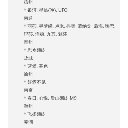
扬州
* 银河, 星眺{晚}, UFO
南通
* 丽莎, 寻梦缘, 卢米, 抖舞, 蒙纳戈, 后海, 嗨恋,
玛莎, 渔糖, 九五, 魅莎
泰州
* 思乡{晚}
盐城
* 蓝堡, 暮色
徐州
* 好酒不见
南京
* 春日, 心悦, 后山{晚}, M9
滁州
* 飞扬{晚}
芜湖