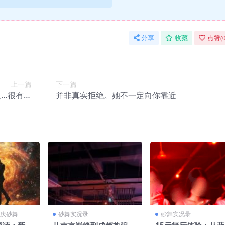
分享
收藏
点赞(
上一篇
下一篇
人…很有东
并非真实拒绝。她不一定向你靠近
西
重庆砂舞
砂舞实况录
砂舞实况录