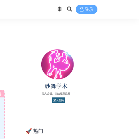
登录
容
🚀 热门