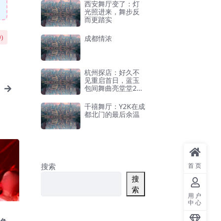
西安舞厅变了：灯
光照进来，舞步反
而更踏实
成都情浓
0
)
杭州探店：好久不
见重启首日，蓝玉
包间舞曲亮堂堂26.
4.09
千禧舞厅：Y2K在成
都北门的最后余温
搜索
首页
搜
索
用户
中心