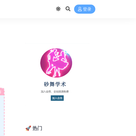
登录
容
🚀 热门