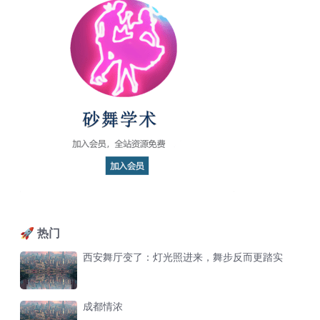
🚀 热门
西安舞厅变了：灯光照进来，舞步反而更踏实
成都情浓