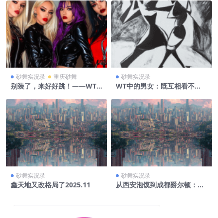
砂舞实况录
重庆砂舞
砂舞实况录
别装了，来好好跳！——WT
WT中的男女：既互相看不
里的年轻人指南
起，又彼此依赖
砂舞实况录
砂舞实况录
鑫天地又改格局了2025.11
从西安泡馍到成都爵尔顿：夜
场两城记