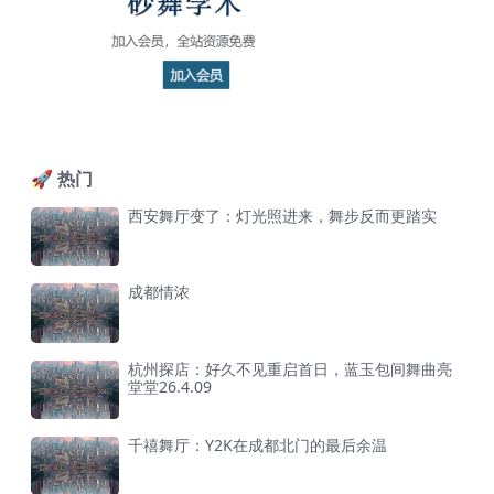
🚀 热门
西安舞厅变了：灯光照进来，舞步反而更踏实
成都情浓
杭州探店：好久不见重启首日，蓝玉包间舞曲亮
堂堂26.4.09
千禧舞厅：Y2K在成都北门的最后余温