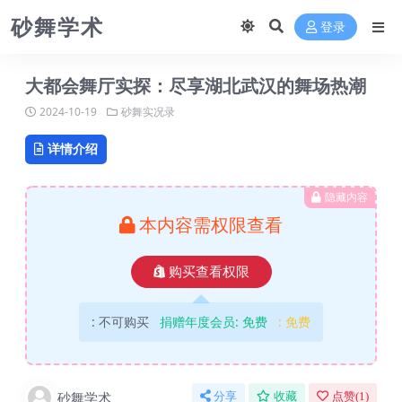
砂舞学术
登录
大都会舞厅实探：尽享湖北武汉的舞场热潮
2024-10-19
砂舞实况录
详情介绍
隐藏内容
本内容需权限查看
购买查看权限
:
不可购买
捐赠年度会员:
免费
:
免费
砂舞学术
分享
收藏
点赞(
1
)