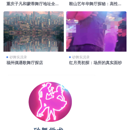
重庆子凡和蒙蒂舞厅地址全解
鞍山艺年华舞厅探秘：高性价
析
比背后的门道
砂舞实况录
砂舞实况录
福州偶遇歌舞厅探店
红月亮初探：场所的真实面纱