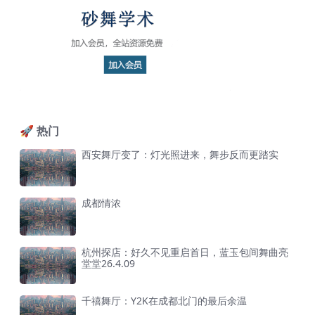
🚀 热门
西安舞厅变了：灯光照进来，舞步反而更踏实
成都情浓
杭州探店：好久不见重启首日，蓝玉包间舞曲亮
堂堂26.4.09
千禧舞厅：Y2K在成都北门的最后余温