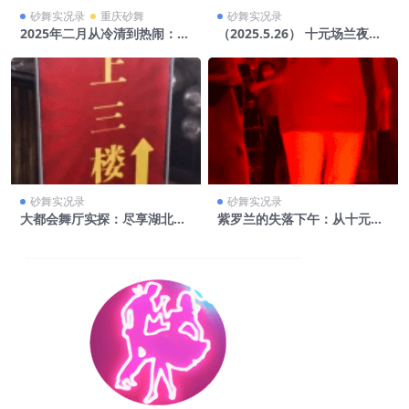
砂舞实况录
重庆砂舞
砂舞实况录
2025年二月从冷清到热闹：内
（2025.5.26） 十元场兰夜，
江
配不上它的价格——北门舞厅
现状实录
砂舞实况录
砂舞实况录
大都会舞厅实探：尽享湖北武
紫罗兰的失落下午：从十元场
汉的舞场热潮
的现状说开去