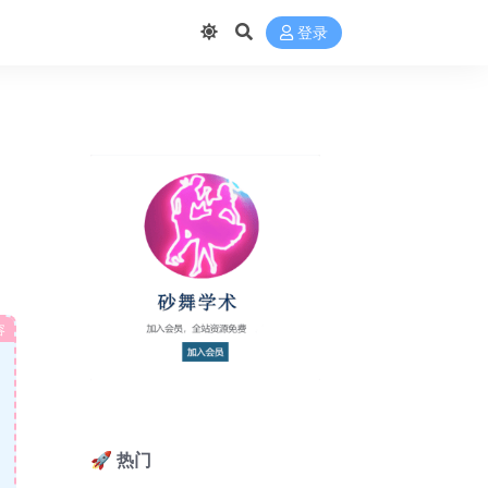
登录
容
🚀 热门